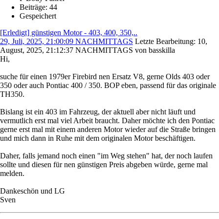
Beiträge: 44
Gespeichert
[Erledigt] günstigen Motor - 403, 400, 350,..
29, Juli, 2025, 21:00:09 NACHMITTAGS
Letzte Bearbeitung
: 10,
August, 2025, 21:12:37 NACHMITTAGS von basskilla
Hi,
suche für einen 1979er Firebird nen Ersatz V8, gerne Olds 403 oder
350 oder auch Pontiac 400 / 350. BOP eben, passend für das originale
TH350.
Bislang ist ein 403 im Fahrzeug, der aktuell aber nicht läuft und
vermutlich erst mal viel Arbeit braucht. Daher möchte ich den Pontiac
gerne erst mal mit einem anderen Motor wieder auf die Straße bringen
und mich dann in Ruhe mit dem originalen Motor beschäftigen.
Daher, falls jemand noch einen "im Weg stehen" hat, der noch laufen
sollte und diesen für nen günstigen Preis abgeben würde, gerne mal
melden.
Dankeschön und LG
Sven