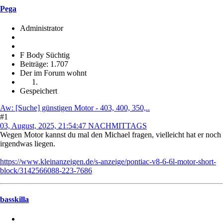
Pega
Administrator
F Body Süchtig
Beiträge: 1.707
Der im Forum wohnt
Gespeichert
Aw: [Suche] günstigen Motor - 403, 400, 350,..
#1
03, August, 2025, 21:54:47 NACHMITTAGS
Wegen Motor kannst du mal den Michael fragen, vielleicht hat er noch
irgendwas liegen.
https://www.kleinanzeigen.de/s-anzeige/pontiac-v8-6-6l-motor-short-
block/3142566088-223-7686
basskilla