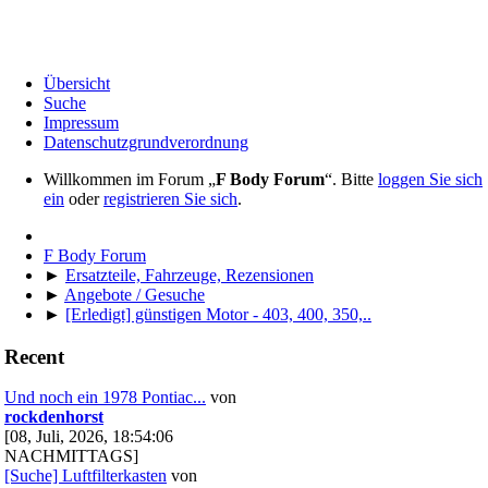
Übersicht
Suche
Impressum
Datenschutzgrundverordnung
Willkommen im Forum „
F Body Forum
“. Bitte
loggen Sie sich
ein
oder
registrieren Sie sich
.
F Body Forum
►
Ersatzteile, Fahrzeuge, Rezensionen
►
Angebote / Gesuche
►
[Erledigt] günstigen Motor - 403, 400, 350,..
Recent
Und noch ein 1978 Pontiac...
von
rockdenhorst
[08, Juli, 2026, 18:54:06
NACHMITTAGS]
[Suche] Luftfilterkasten
von